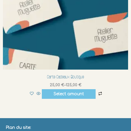
Carte Cadeaux Boutique
25,00
€
–
125,00
€
Select amount
Plan du site: