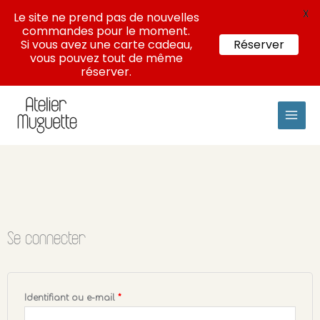
X
Le site ne prend pas de nouvelles
commandes pour le moment.
Si vous avez une carte cadeau,
Réserver
vous pouvez tout de même
réserver.
Aller
au
contenu
Obligatoire
Obligatoire
Obligatoire
Se connecter
Identifiant ou e-mail
*