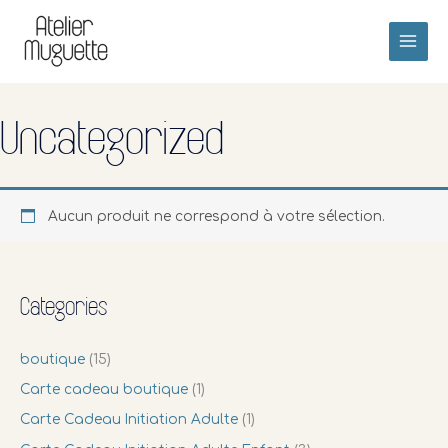
Aller
Le site ne prend pas de nouvelles
au
commandes pour le moment.
Si vous avez une carte cadeau,
Réserver
contenu
vous pouvez tout de même
réserver.
Uncategorized
Aucun produit ne correspond à votre sélection.
Categories
boutique
(15)
Carte cadeau boutique
(1)
Carte Cadeau Initiation Adulte
(1)