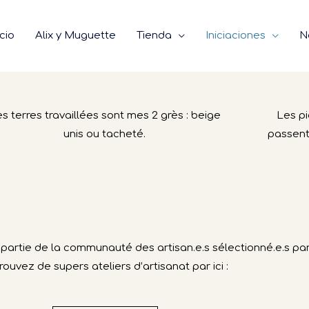
 prend pas de nouvelles commandes pour le moment.
 une carte cadeau, vous pouvez tout de même réserver.
icio
Alix y Muguette
Tienda
Iniciaciones
N
s terres travaillées sont mes 2 grès : beige
Les p
unis ou tacheté.
passent
aire partie de la communauté des artisan.e.s sélectionné.e.s p
rouvez de supers ateliers d’artisanat par ici :