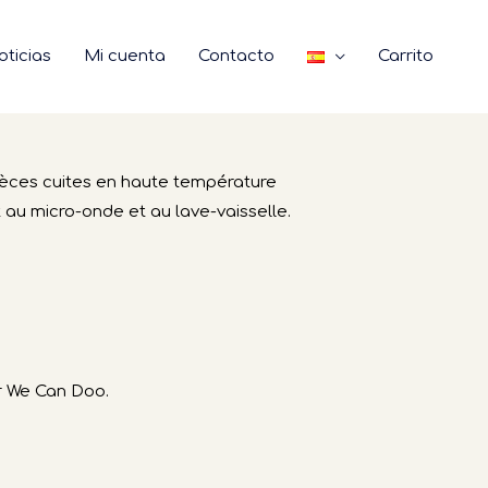
Réserver
oticias
Mi cuenta
Contacto
Carrito
ièces cuites en haute température
 au micro-onde et au lave-vaisselle.
ar We Can Doo.