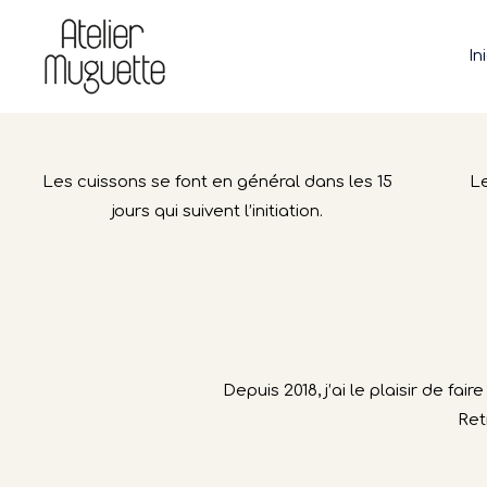
Ir
Le site ne
al
Si vous avez
In
contenido
Les cuissons se font en général dans les 15
Le
jours qui suivent l’initiation.
Depuis 2018, j’ai le plaisir de f
Ret